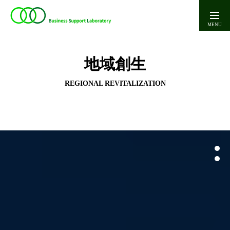
エントリーページ
地域創生
ホーム
REGIONAL REVITALIZATION
インターン情報
Ｂ・Ｓ・Ｌを知ろう！
01
事業内容
02
ワクワクが止まらない！
会社概要