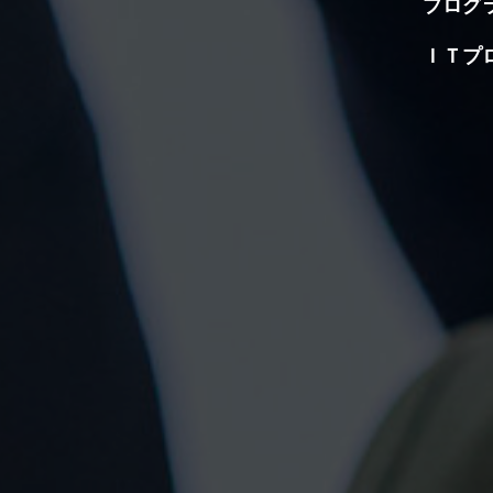
プログ
ＩＴプ
プ
Ｐ
Ｐ
経