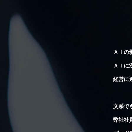
ＡＩの
ＡＩに
経営に
マネ
文系で
Ｐ
弊社社
I