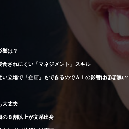
会社概要
お問い合わせ
影響は？
浸食されにくい「マネジメント」スキル
BSL 本社ホ
近い立場で「企画」もできるのでＡＩの影響はほぼ無い
ジメントを極めたい！
も大丈夫
ＭＯとは？
員の８割以上が文系出身
Tプロジェクトをマネジメント力で成功に導くスペシャリ