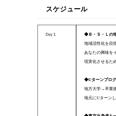
スケジュール
Day１
◆Ｂ・Ｓ・Ｌの
地域活性化を目
あなたの興味を
現実化させるた
◆Uターンプログ
地方大学→卒業後
地元にUターン
◆東京出身者も