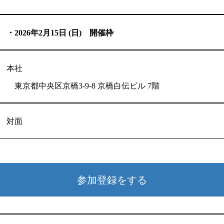
・2026年2月15日 (日) 開催枠
本社
東京都中央区京橋3-9-8 京橋白伝ビル 7階
ホーム
対面
インターン情
Ｂ・Ｓ・Ｌを知ろう！
参加登録をする
事業内容
ワクワクが止まらない！